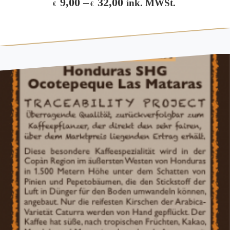
9,00
–
32,00
ink. MWSt.
€
€