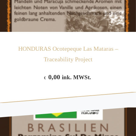
HONDURAS Ocotepeque Las Mataras –
Traceability Project
0,00
ink. MWSt.
€