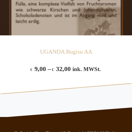
UGANDA Bugisu AA
9,00
–
32,00
ink. MWSt.
€
€