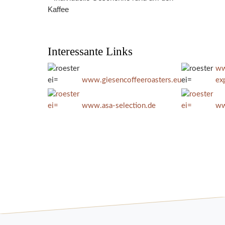
Kaffee
Interessante Links
ww
www.giesencoffeeroasters.eu
ex
www.asa-selection.de
ww