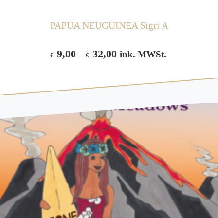
PAPUA NEUGUINEA Sigri A
9,00
–
32,00
ink. MWSt.
€
€