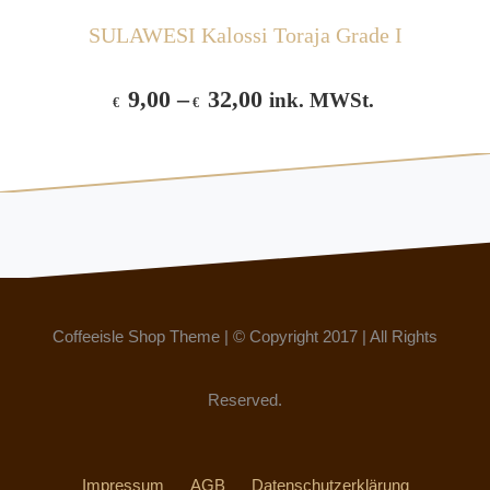
SULAWESI Kalossi Toraja Grade I
9,00
–
32,00
ink. MWSt.
€
€
Coffeeisle Shop Theme
|
© Copyright 2017
|
All Rights
Reserved.
Impressum
AGB
Datenschutzerklärung