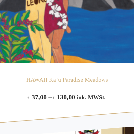
HAWAII Ka’u Paradise Meadows
37,00
–
130,00
ink. MWSt.
€
€